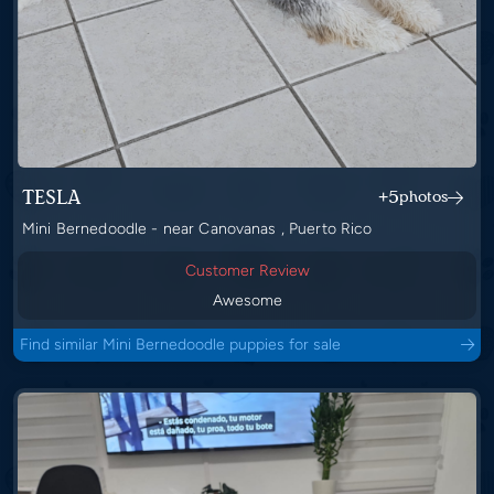
TESLA
+5
photos
Mini Bernedoodle - near Canovanas , Puerto Rico
Customer Review
Awesome
Find similar Mini Bernedoodle puppies for sale