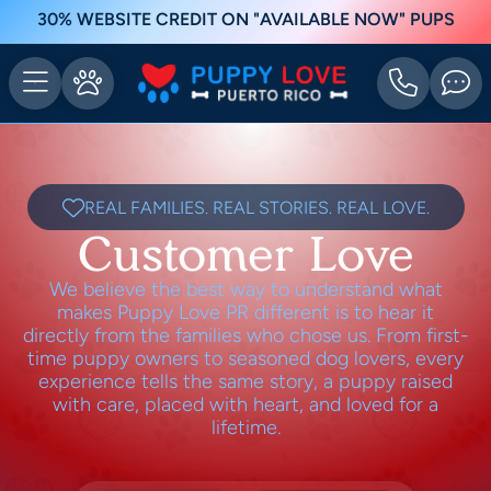
30% WEBSITE CREDIT ON "AVAILABLE NOW" PUPS
REAL FAMILIES. REAL STORIES. REAL LOVE.
Customer Love
We believe the best way to understand what
makes Puppy Love PR different is to hear it
directly from the families who chose us. From first-
time puppy owners to seasoned dog lovers, every
experience tells the same story, a puppy raised
with care, placed with heart, and loved for a
lifetime.